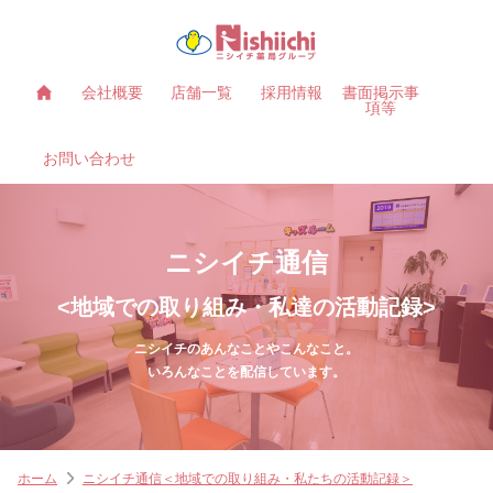
会社概要
店舗一覧
採用情報
書面掲示事
項等
お問い合わせ
ニシイチ通信
<地域での取り組み・私達の活動記録>
ニシイチのあんなことやこんなこと。
いろんなことを配信しています。
ホーム
ニシイチ通信＜地域での取り組み・私たちの活動記録＞