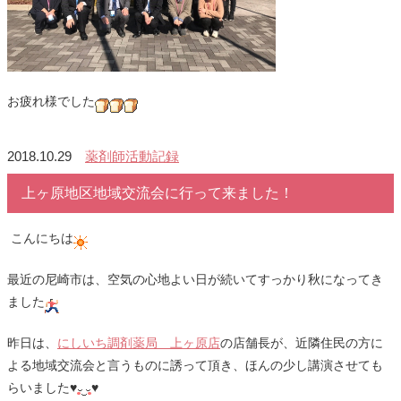
お疲れ様でした
2018.10.29
薬剤師活動記録
上ヶ原地区地域交流会に行って来ました！
こんにちは
最近の尼崎市は、空気の心地よい日が続いてすっかり秋になってき
ました
昨日は、
にしいち調剤薬局 上ヶ原店
の店舗長が、近隣住民の方に
よる地域交流会と言うものに誘って頂き、ほんの少し講演させても
らいました♥
♥