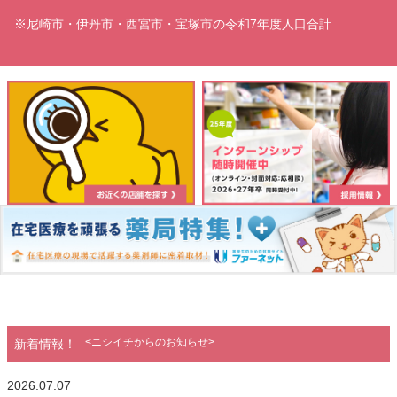
※尼崎市・伊丹市・西宮市・宝塚市の令和7年度人口合計
<ニシイチからのお知らせ>
新着情報！
2026.07.07
2