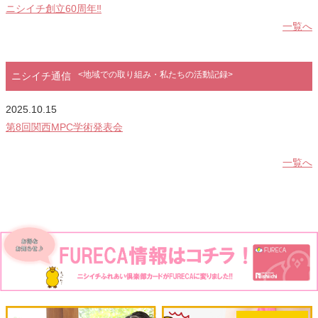
ニシイチ創立60周年‼
一覧へ
<地域での取り組み・私たちの活動記録>
ニシイチ通信
2025.10.15
2
第8回関西MPC学術発表会
一覧へ