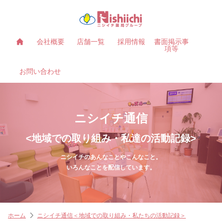
会社概要
店舗一覧
採用情報
書面掲示事
項等
お問い合わせ
ニシイチ通信
<地域での取り組み・私達の活動記録>
ニシイチのあんなことやこんなこと。
いろんなことを配信しています。
ホーム
ニシイチ通信＜地域での取り組み・私たちの活動記録＞