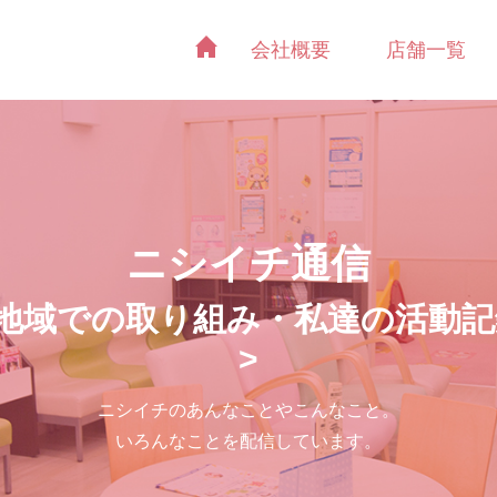
会社概要
店舗一覧
ニシイチ通信
<地域での取り組み・私達の活動記
>
ニシイチのあんなことやこんなこと。
いろんなことを配信しています。