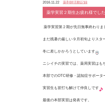
2016.11.22
薬剤師活動記録
薬学実習２期生お疲れ様でした
薬学実習第２期が先日無事終わりま
まだ残暑の厳しい９月初旬よりスタ
冬に差しかかろうとしています
ニシイチの実習では、薬局実習はも
本部でのOTC研修・認知症サポータ
実習生も皆打ち解けて仲良しです
最後の本部実習は発表です。