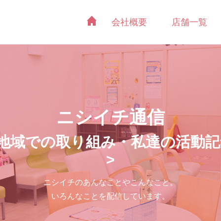
会社概要
店舗一覧
ニシイチ通信
<地域での取り組み・私達の活動記
>
ニシイチのあんなことやこんなこと。
いろんなことを配信しています。