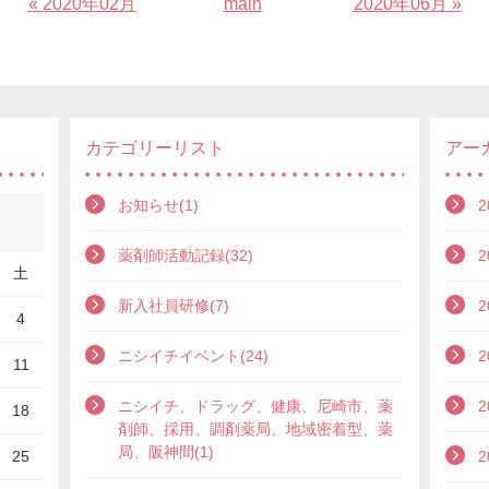
«
2020年02月
main
2020年06月
»
カテゴリーリスト
アー
お知らせ(1)
2
薬剤師活動記録(32)
2
土
新入社員研修(7)
2
4
ニシイチイベント(24)
2
11
ニシイチ、ドラッグ、健康、尼崎市、薬
2
18
剤師、採用、調剤薬局、地域密着型、薬
局、阪神間(1)
25
2