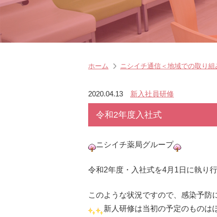
ホーム
ニシイチ通信＜地域での取り組
2020.04.13
新入社員研修
令和2年度入社式
ニシイチ薬局グループ
令和2年度・入社式を4月1日に執り
このような状況ですので、感染予防
新人研修は当初の予定のものは