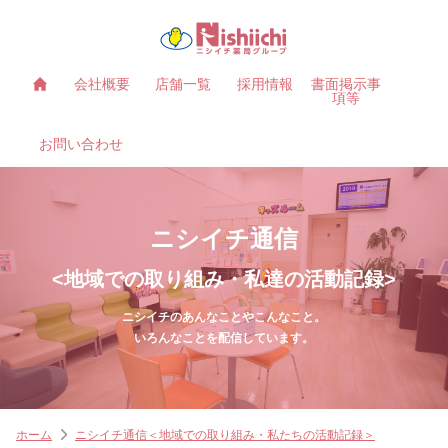
会社概要
店舗一覧
採用情報
書面掲示事
項等
お問い合わせ
ニシイチ通信
<地域での取り組み・私達の活動記録>
ニシイチのあんなことやこんなこと。
いろんなことを配信しています。
ホーム
ニシイチ通信＜地域での取り組み・私たちの活動記録＞