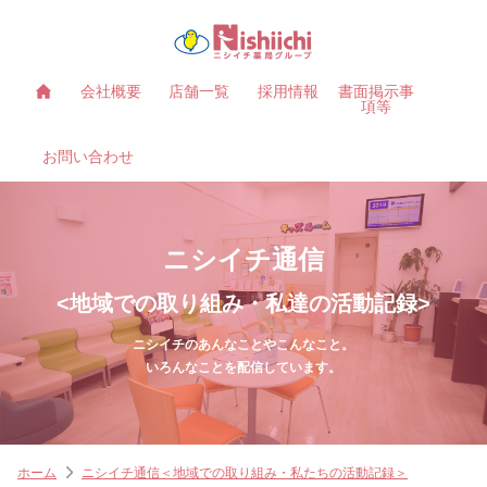
会社概要
店舗一覧
採用情報
書面掲示事
項等
お問い合わせ
ニシイチ通信
<地域での取り組み・私達の活動記録>
ニシイチのあんなことやこんなこと。
いろんなことを配信しています。
ホーム
ニシイチ通信＜地域での取り組み・私たちの活動記録＞