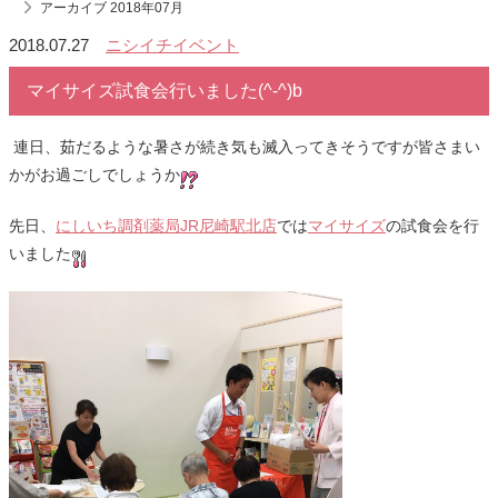
アーカイブ 2018年07月
2018.07.27
ニシイチイベント
マイサイズ試食会行いました(^-^)b
連日、茹だるような暑さが続き気も滅入ってきそうですが皆さまい
かがお過ごしでしょうか
先日、
にしいち調剤薬局JR尼崎駅北店
では
マイサイズ
の試食会を行
いました