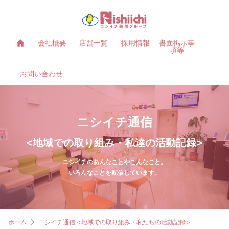
会社概要
店舗一覧
採用情報
書面掲示事
項等
お問い合わせ
ニシイチ通信
<地域での取り組み・私達の活動記録>
ニシイチのあんなことやこんなこと。
いろんなことを配信しています。
ホーム
ニシイチ通信＜地域での取り組み・私たちの活動記録＞