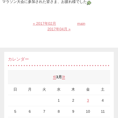
マラソン大会に参加された皆さま、お疲れ様でした
«
2017年02月
main
2017年04月
»
カレンダー
«
»
3月
日
月
火
水
木
金
土
1
2
3
4
5
6
7
8
9
10
11