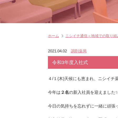
ホーム
ニシイチ通信＜地域での取り組
2021.04.02
調剤薬局
令和3年度入社式
４/１(木)
天候にも恵まれ、ニシイチ薬
今年は
２名
の新入社員を迎えました
今日の気持ちを忘れずに一緒に頑張