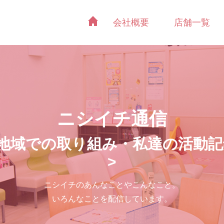
会社概要
店舗一覧
ニシイチ通信
<地域での取り組み・私達の活動記
>
ニシイチのあんなことやこんなこと。
いろんなことを配信しています。