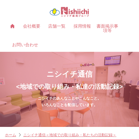
会社概要
店舗一覧
採用情報
書面掲示事
項等
お問い合わせ
ニシイチ通信
<地域での取り組み・私達の活動記録>
ニシイチのあんなことやこんなこと。
いろんなことを配信しています。
ホーム
ニシイチ通信＜地域での取り組み・私たちの活動記録＞