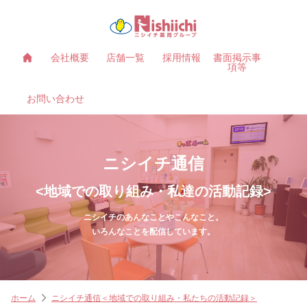
会社概要
店舗一覧
採用情報
書面掲示事
項等
お問い合わせ
ニシイチ通信
<地域での取り組み・私達の活動記録>
ニシイチのあんなことやこんなこと。
いろんなことを配信しています。
ホーム
ニシイチ通信＜地域での取り組み・私たちの活動記録＞